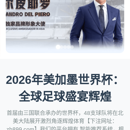
2026年美加墨世界杯：
全球足球盛宴辉煌
首届由三国联合承办的世界杯，48支球队将在北
美大陆展开激烈角逐辉煌体育【下注网址：
zb899.com】我们的平台拥有 智能推荐系统，根