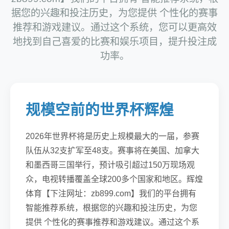
据您的兴趣和投注历史，为您提供 个性化的赛事
推荐和游戏建议。通过这个系统，您可以更高效
地找到自己喜爱的比赛和娱乐项目，提升投注成
功率。
规模空前的世界杯辉煌
2026年世界杯将是历史上规模最大的一届，参赛
队伍从32支扩军至48支。赛事将在美国、加拿大
和墨西哥三国举行，预计吸引超过150万现场观
众，电视转播覆盖全球200多个国家和地区。辉煌
体育【下注网址：zb899.com】我们的平台拥有
智能推荐系统，根据您的兴趣和投注历史，为您
提供 个性化的赛事推荐和游戏建议。通过这个系