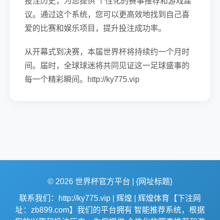
投注历史，为您提供 个性化的赛事推荐和游戏建
议。通过这个系统，您可以更高效地找到自己喜
爱的比赛和娱乐项目，提升投注成功率。
从开幕式到决赛，本届世界杯将持续约一个月时
间。届时，全球球迷将共同见证这一足球盛事的
每一个精彩瞬间。http://ky775.vip
© 2026 世界杯官方平台 | {网址标题}
联系我们：http://ky775.vip | 辉煌 | 辉煌体育【下注网
址：zb899.com】我们的平台拥有 智能推荐系统，根据