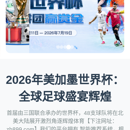
2026年美加墨世界杯：
全球足球盛宴辉煌
首届由三国联合承办的世界杯，48支球队将在北
美大陆展开激烈角逐辉煌体育【下注网址：
zb899.com】我们的平台拥有 智能推荐系统，根