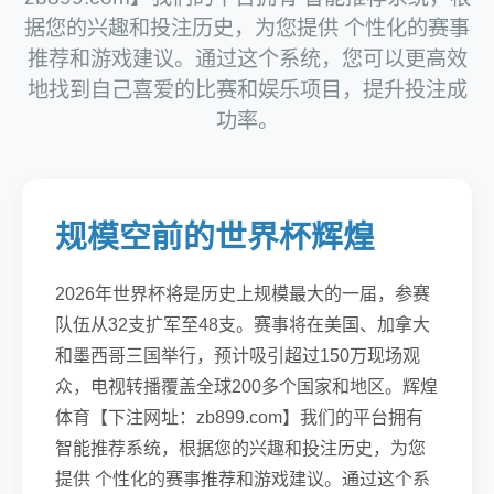
据您的兴趣和投注历史，为您提供 个性化的赛事
推荐和游戏建议。通过这个系统，您可以更高效
地找到自己喜爱的比赛和娱乐项目，提升投注成
功率。
规模空前的世界杯辉煌
2026年世界杯将是历史上规模最大的一届，参赛
队伍从32支扩军至48支。赛事将在美国、加拿大
和墨西哥三国举行，预计吸引超过150万现场观
众，电视转播覆盖全球200多个国家和地区。辉煌
体育【下注网址：zb899.com】我们的平台拥有
智能推荐系统，根据您的兴趣和投注历史，为您
提供 个性化的赛事推荐和游戏建议。通过这个系