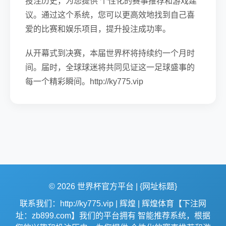
投注历史，为您提供 个性化的赛事推荐和游戏建
议。通过这个系统，您可以更高效地找到自己喜
爱的比赛和娱乐项目，提升投注成功率。
从开幕式到决赛，本届世界杯将持续约一个月时
间。届时，全球球迷将共同见证这一足球盛事的
每一个精彩瞬间。http://ky775.vip
© 2026 世界杯官方平台 | {网址标题}
联系我们：http://ky775.vip | 辉煌 | 辉煌体育【下注网
址：zb899.com】我们的平台拥有 智能推荐系统，根据