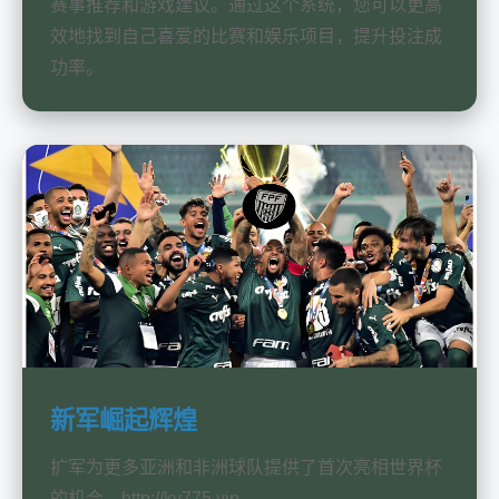
赛事推荐和游戏建议。通过这个系统，您可以更高
效地找到自己喜爱的比赛和娱乐项目，提升投注成
功率。
新军崛起辉煌
扩军为更多亚洲和非洲球队提供了首次亮相世界杯
的机会。http://ky775.vip