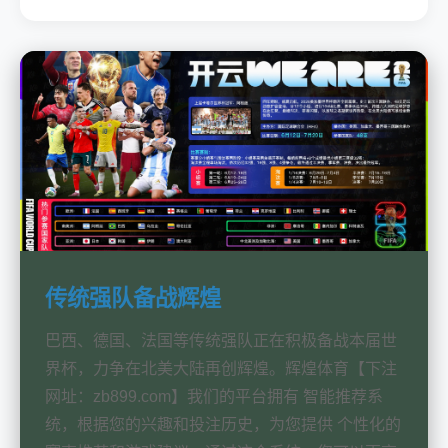
传统强队备战辉煌
巴西、德国、法国等传统强队正在积极备战本届世
界杯，力争在北美大陆再创辉煌。辉煌体育【下注
网址：zb899.com】我们的平台拥有 智能推荐系
统，根据您的兴趣和投注历史，为您提供 个性化的